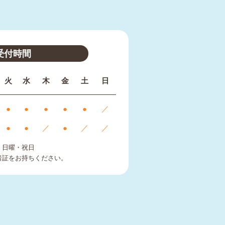
受付時間
火
水
木
金
土
日
●
●
●
●
●
／
●
●
／
●
／
／
、日曜・祝日
者証をお持ちください。