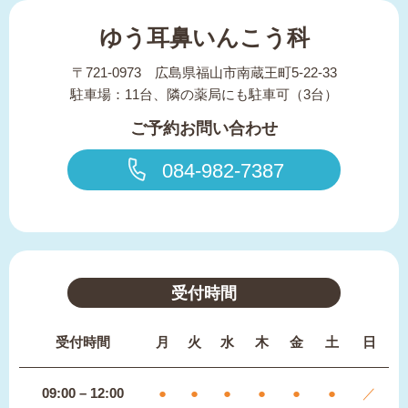
ゆう耳鼻いんこう科
〒721-0973 広島県福山市南蔵王町5-22-33
駐車場：11台、隣の薬局にも駐車可（3台）
ご予約お問い合わせ
084-982-7387
受付時間
受付時間
月
火
水
木
金
土
日
09:00 – 12:00
●
●
●
●
●
●
／