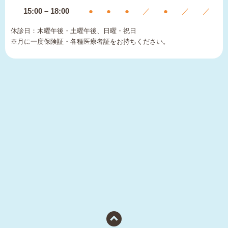
15:00 – 18:00
●
●
●
／
●
／
／
休診日：木曜午後・土曜午後、日曜・祝日
※月に一度保険証・各種医療者証をお持ちください。