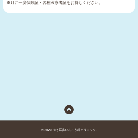
※月に一度保険証・各種医療者証をお持ちください。
©︎ 2020 ゆう耳鼻いんこう科クリニック.