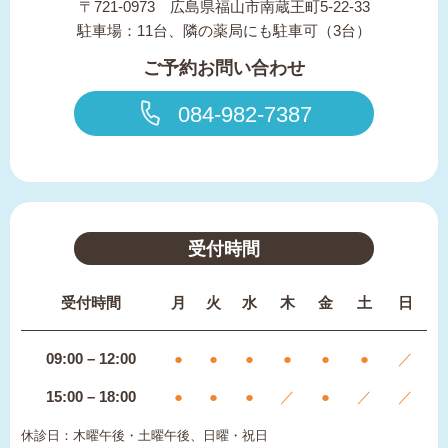
〒721-0973 広島県福山市南蔵王町5-22-33
駐車場：11台、隣の薬局にも駐車可（3台）
ご予約お問い合わせ
084-982-7387
受付時間
受付時間
月
火
水
木
金
土
日
09:00 – 12:00
●
●
●
●
●
●
／
15:00 – 18:00
●
●
●
／
●
／
／
休診日：木曜午後・土曜午後、日曜・祝日