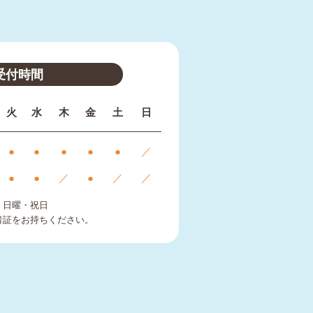
受付時間
火
水
木
金
土
日
●
●
●
●
●
／
●
●
／
●
／
／
、日曜・祝日
者証をお持ちください。